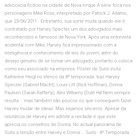
advocacia fictício na cidade de Nova Iorque.A série foca nos
personagens Mike Ross, interpretado por Patrick J. Adams,
que 23/06/2011 · Entretanto, sua sorte muda quando ele é
contratado por Harvey Specter, um dos adovgados mais
reconhecidos e famosos de Nova York. Após uma entrevista
acidental com Mike, Harvey fica impressionado com a
inteligência e conhecimento de leis do jovem, além do
desejo genuíno de se tornar um advogado, portanto o coloca
como seu associado na empresa. Pôster de Suits inclui
Katherine Heigl no elenco da 8ª temporada. traz Harvey
Specter (Gabriel Macht), Louis Litt (Rick Hoffman), Donna
Paulsen (Sarah Rafferty), Alex Williams (Dulé Hill Nem sempre
resulta … mas também são poucos os que conseguem fazer
Harvey mudar de ideias. Mas sejamos sinceros. Apesar da
relutância de Harvey em admitir a verdade é que este
aprecia os conselhos de Donna. No actual panorama de
Suits a tensão entre Harvey e Donna … Suits - 8ª Temporada