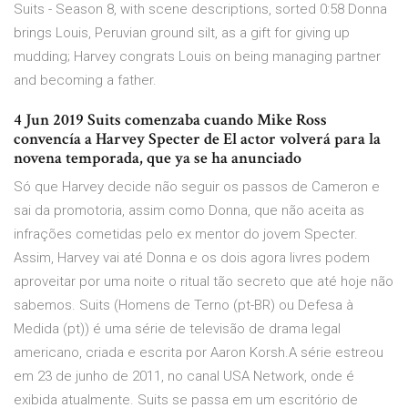
Suits - Season 8, with scene descriptions, sorted 0:58 Donna
brings Louis, Peruvian ground silt, as a gift for giving up
mudding; Harvey congrats Louis on being managing partner
and becoming a father.
4 Jun 2019 Suits comenzaba cuando Mike Ross
convencía a Harvey Specter de El actor volverá para la
novena temporada, que ya se ha anunciado
Só que Harvey decide não seguir os passos de Cameron e
sai da promotoria, assim como Donna, que não aceita as
infrações cometidas pelo ex mentor do jovem Specter.
Assim, Harvey vai até Donna e os dois agora livres podem
aproveitar por uma noite o ritual tão secreto que até hoje não
sabemos. Suits (Homens de Terno (pt-BR) ou Defesa à
Medida (pt)) é uma série de televisão de drama legal
americano, criada e escrita por Aaron Korsh.A série estreou
em 23 de junho de 2011, no canal USA Network, onde é
exibida atualmente. Suits se passa em um escritório de