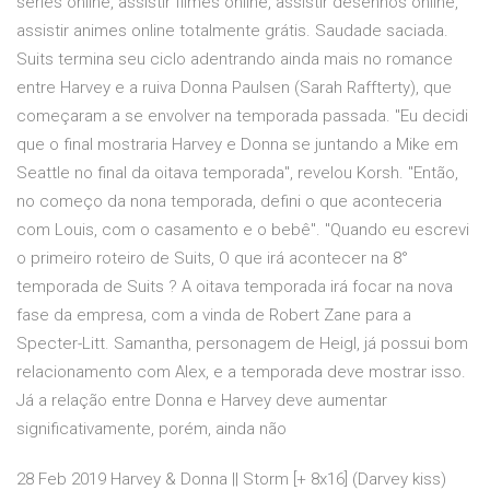
series online, assistir filmes online, assistir desenhos online,
assistir animes online totalmente grátis. Saudade saciada.
Suits termina seu ciclo adentrando ainda mais no romance
entre Harvey e a ruiva Donna Paulsen (Sarah Raffterty), que
começaram a se envolver na temporada passada. "Eu decidi
que o final mostraria Harvey e Donna se juntando a Mike em
Seattle no final da oitava temporada", revelou Korsh. "Então,
no começo da nona temporada, defini o que aconteceria
com Louis, com o casamento e o bebê". "Quando eu escrevi
o primeiro roteiro de Suits, O que irá acontecer na 8°
temporada de Suits ? A oitava temporada irá focar na nova
fase da empresa, com a vinda de Robert Zane para a
Specter-Litt. Samantha, personagem de Heigl, já possui bom
relacionamento com Alex, e a temporada deve mostrar isso.
Já a relação entre Donna e Harvey deve aumentar
significativamente, porém, ainda não
28 Feb 2019 Harvey & Donna || Storm [+ 8x16] (Darvey kiss)