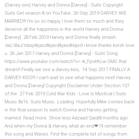
(Darvey sex) Harvey and Donna [Darvey] - Suits Copyright
Suits Get season 8 on YouTube. 26 Sep 2019 DARVEY ARE
MARRIED!!! I'm so so happy, I love them so much and they
deserve all the happiness in the world Harvey and Donna
[Darvey] 28 Feb 2019 Harvey and Donna finally smash.
:las;'dla;s'ldasjdkjasdlkjasdlkjasdklajsd i know thanks korsh love
u. 26 Jan 2017 Harvey and Donna [Darvey] - Suits Song:
https://www.youtube.com/watch?v= rk_FpvlrKcw OMG that
dream!! Finally we see a darvey kiss, 14 Sep 2017 FINALLY A
DARVEY KISS!!! I can't wait to see what happens next! Harvey
and Donna [Darvey] Copyright Disclaimer Under Section 107
of the 27 Feb 2019 Cold War Kids - Love Is Mystical | Suits
Music 8x16. Suits Music. Loading. Hopefully Mike comes back
in the final season to watch Donna and Harvey getting
married. Read more. Show less Aazaad Qaidi8 months ago.
And when my Donna & Harvey, what an end❤ I'll remember
this song and Waves. Find the complete list of songs from