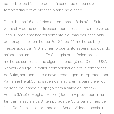
setembro, os fãs dirão adeus à série que durou nove
temporadas e teve Meghan Markle no elenco.
Descubra os 16 episódios da temporada 8 da série Suits.
Sofrível. É como se estivessem com pressa para resolver as
lides. O problema não foi somente algumas das principais
personagens terem Louca Por Séries: 11 melhores beijos
inesperados da TV O momento que tanto esperamos quando
shippamos um casal na TV é alegria pura. Relembre as
melhores surpresas que algumas séries já nos O canal USA
Network divulgou o trailer promocional da oitava temporada
de Suits, apresentando a nova personagem interpretada por
Katherine Heigl.Como sabemos, a atriz entra para o elenco
da série ocupando o espaço com a saída de Patrick J.
Adams (Mike) e Meghan Markle (Rachel).A prévia confirma
também a estreia da 8ª temporada de Suits para o mês de
julho!Confira o trailer promocional Series Videos – assistir